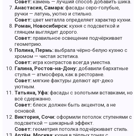
Совет:
камень — лучший способ добавить шика.
Анастасия, Самара:
фасады серо-голубые,
ручки — латунь, уютно и стильно.
Совет:
цвет металла определяет характер кухни.
Роман, Новосибирск:
кухня с подсветкой и
глянцем выглядит дорого.
Совет:
правильное освещение подчёркивает
геометрию.
Полина, Пермь:
выбрала чёрно-белую кухню с
хромом — чистая эстетика.
Совет:
игра контрастов всегда уместна.
Галина, Ростов-на-Дону:
добавили бархатные
стулья — атмосфера, как в ресторане.
Совет:
мягкие фактуры делают арт-деко
уютным.
Татьяна, Уфа:
фасады с золотыми вставками, но
всё сдержанно.
Совет:
блеск должен быть акцентом, а не
основой.
Виктория, Сочи:
оформили потолок ступенями с
подсветкой — шикарный эффект.
Совет:
геометрия потолка подчёркивает стиль.
Артём, Москва:
кухня в тёплых тонах с