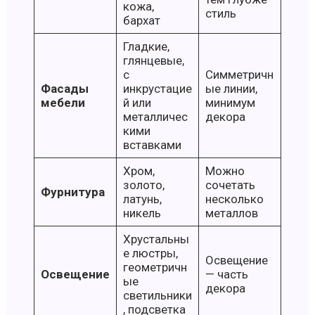
кожа,
стиль
бархат
Гладкие,
глянцевые,
с
Симметричн
Фасады
инкрустацие
ые линии,
мебели
й или
минимум
металличес
декора
кими
вставками
Хром,
Можно
золото,
сочетать
Фурнитура
латунь,
несколько
никель
металлов
Хрустальны
е люстры,
Освещение
геометричн
Освещение
— часть
ые
декора
светильники
, подсветка