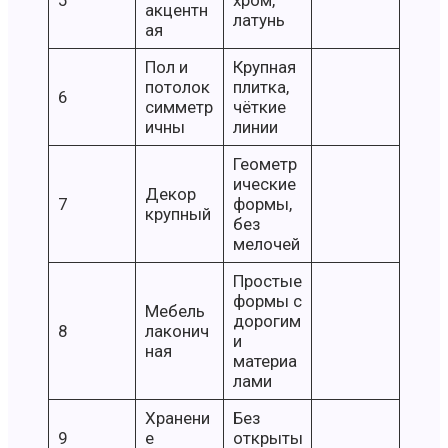
акцентн
латунь
ая
Пол и
Крупная
потолок
плитка,
6
симметр
чёткие
ичны
линии
Геометр
ические
Декор
7
формы,
крупный
без
мелочей
Простые
формы с
Мебель
дорогим
8
лаконич
и
ная
материа
лами
Хранени
Без
9
е
открыты