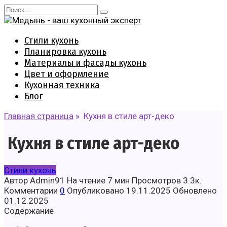
Перейти
Search
к
for:
содержанию
Стили кухонь
Планировка кухонь
Материалы и фасады кухонь
Цвет и оформление
Кухонная техника
Блог
Главная страница
»
Кухня в стиле арт-деко
Кухня в стиле арт-деко
Стили кухонь
Автор
Admin91
На чтение
7 мин
Просмотров
3.3к.
Комментарии
0
Опубликовано
19.11.2025
Обновлено
01.12.2025
Содержание