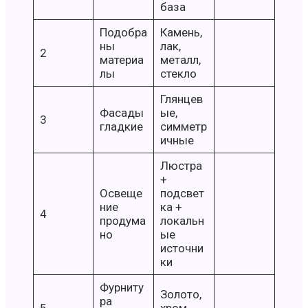
база
Подобра
Камень,
ны
лак,
2
материа
металл,
лы
стекло
Глянцев
Фасады
ые,
3
гладкие
симметр
ичные
Люстра
+
Освеще
подсвет
ние
ка +
4
продума
локальн
но
ые
источни
ки
Фурниту
Золото,
ра
5
хром,