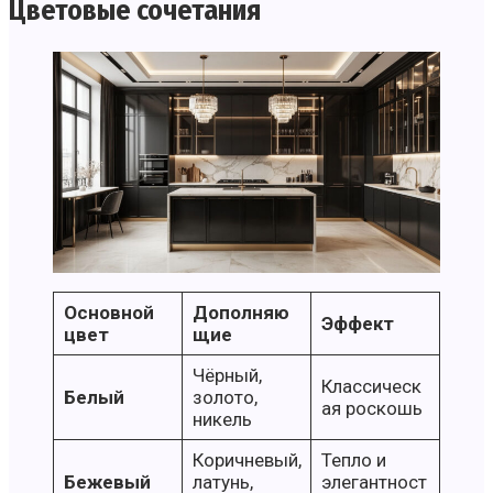
Цветовые сочетания
Основной
Дополняю
Эффект
цвет
щие
Чёрный,
Классическ
Белый
золото,
ая роскошь
никель
Коричневый,
Тепло и
Бежевый
латунь,
элегантност