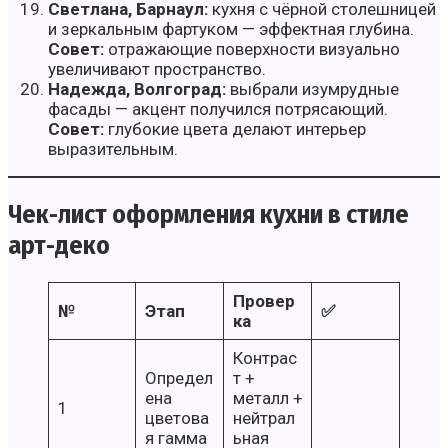
Светлана, Барнаул:
кухня с чёрной столешницей
и зеркальным фартуком — эффектная глубина.
Совет:
отражающие поверхности визуально
увеличивают пространство.
Надежда, Волгоград:
выбрали изумрудные
фасады — акцент получился потрясающий.
Совет:
глубокие цвета делают интерьер
выразительным.
Чек-лист оформления кухни в стиле
арт-деко
Провер
№
Этап
✅
ка
Контрас
Определ
т +
ена
металл +
1
цветова
нейтрал
я гамма
ьная