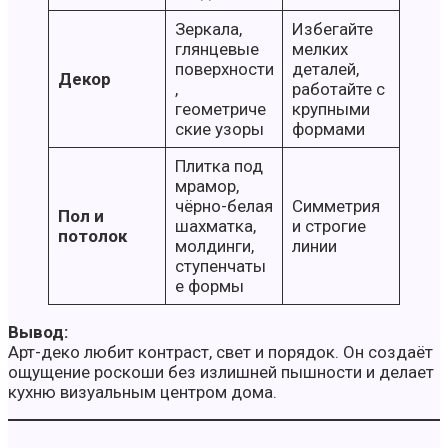
Зеркала,
Избегайте
глянцевые
мелких
поверхности
деталей,
Декор
,
работайте с
геометриче
крупными
ские узоры
формами
Плитка под
мрамор,
чёрно-белая
Симметрия
Пол и
шахматка,
и строгие
потолок
молдинги,
линии
ступенчаты
е формы
Вывод:
Арт-деко любит контраст, свет и порядок. Он создаёт
ощущение роскоши без излишней пышности и делает
кухню визуальным центром дома.