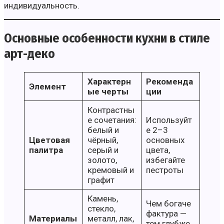
индивидуальность.
Основные особенности кухни в стиле
арт-деко
Характерн
Рекоменда
Элемент
ые черты
ции
Контрастны
е сочетания:
Используйт
белый и
е 2–3
Цветовая
чёрный,
основных
палитра
серый и
цвета,
золото,
избегайте
кремовый и
пестроты
графит
Камень,
Чем богаче
стекло,
фактура —
Материалы
металл, лак,
тем глубже