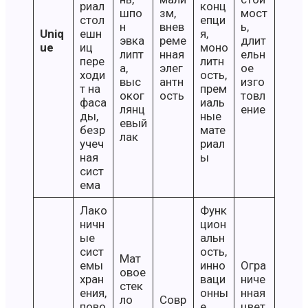
риал
конц
шпо
зм,
мост
стол
епци
н
внев
ь,
Uniq
ешн
я,
эвка
реме
длит
ue
иц
моно
липт
нная
ельн
пере
литн
а,
элег
ое
ходи
ость,
выс
антн
изго
т на
прем
оког
ость
товл
фаса
иаль
лянц
ение
ды,
ные
евый
безр
мате
лак
учеч
риал
ная
ы
сист
ема
Лако
Функ
ничн
цион
ые
альн
сист
ость,
Мат
емы
инно
Огра
овое
хран
ваци
ниче
стек
ения,
онны
нная
ло
Совр
пово
е
цвет