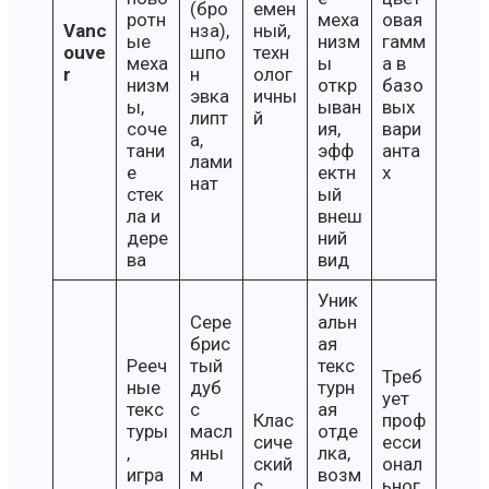
(бро
емен
ротн
меха
овая
Vanc
нза),
ный,
ые
низм
гамм
ouve
шпо
техн
меха
ы
а в
r
н
олог
низм
откр
базо
эвка
ичны
ы,
ыван
вых
липт
й
соче
ия,
вари
а,
тани
эфф
анта
лами
е
ектн
х
нат
стек
ый
ла и
внеш
дере
ний
ва
вид
Уник
Сере
альн
брис
ая
Рееч
тый
текс
Треб
ные
дуб
турн
ует
текс
с
ая
Клас
проф
туры
масл
отде
сиче
есси
,
яны
лка,
ский
онал
игра
м
возм
с
ьног