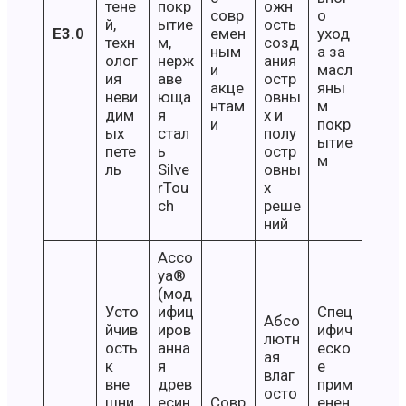
тене
покр
ожн
совр
о
й,
ытие
ость
E3.0
емен
уход
техн
м,
созд
ным
а за
олог
нерж
ания
и
масл
ия
аве
остр
акце
яны
неви
юща
овны
нтам
м
дим
я
х и
и
покр
ых
стал
полу
ытие
пете
ь
остр
м
ль
Silve
овны
rTou
х
ch
реше
ний
Acco
ya®
(мод
Усто
ифиц
Спец
Абсо
йчив
иров
ифич
лютн
ость
анна
еско
ая
к
я
е
влаг
вне
древ
прим
осто
шни
есин
Совр
енен