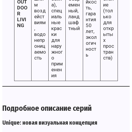
OUT
йкос
м
а),
емен
ие
DOO
ть,
возд
спец
ный,
(тол
R
гара
ейст
иаль
ланд
ько
LIVI
нтия
виям
ные
шаф
для
NG
50
,
крас
тный
откр
лет,
водо
ки
ыты
экол
непр
для
х
огич
ониц
нару
прос
ност
аемо
жног
тран
ь
сть
о
ств)
прим
енен
ия
Подробное описание серий
Unique: новая визуальная концепция