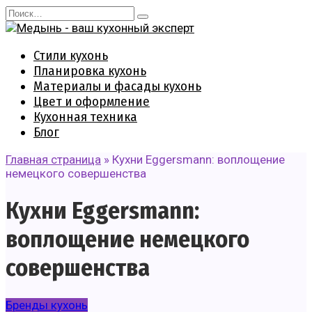
Перейти
Search
к
for:
содержанию
Стили кухонь
Планировка кухонь
Материалы и фасады кухонь
Цвет и оформление
Кухонная техника
Блог
Главная страница
»
Кухни Eggersmann: воплощение
немецкого совершенства
Кухни Eggersmann:
воплощение немецкого
совершенства
Бренды кухонь