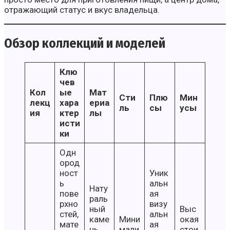
отражающий статус и вкус владельца.
Обзор коллекций и моделей
Клю
чев
Кол
ые
Мат
Сти
Плю
Мин
лекц
хара
ериа
ль
сы
усы
ия
ктер
лы
исти
ки
Одн
ород
ност
Уник
ь
альн
Нату
пове
ая
раль
рхно
визу
ный
Выс
стей,
альн
каме
Мини
окая
мате
ая
нь,
мали
стои